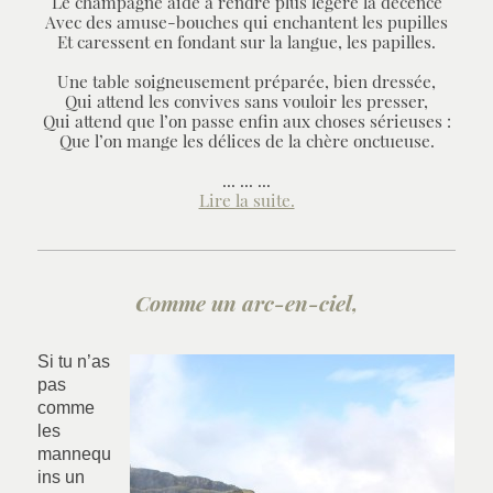
Le champagne aide à rendre plus légère la décence
Avec des amuse-bouches qui enchantent les pupilles
Et caressent en fondant sur la langue, les papilles.
Une table soigneusement préparée, bien dressée,
Qui attend les convives sans vouloir les presser,
Qui attend que l’on passe enfin aux choses sérieuses :
Que l’on mange les délices de la chère onctueuse.
... ... ...
Lire la suite.
Comme un arc-en-ciel,
Si tu n’as
pas
comme
les
mannequ
ins un