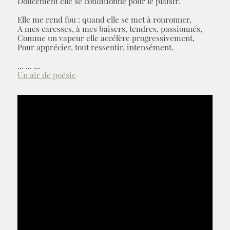
Doucement elle se conditionne pour le plaisir.
Elle me rend fou : quand elle se met à ronronner,
A mes caresses, à mes baisers, tendres, passionnés,
Comme un vapeur elle accélère progressivement,
Pour apprécier, tout ressentir, intensément.
... ... ...
Un air de poésie