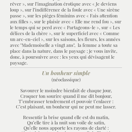
rêver », sur l’imagination érotique avec « Je deviens
loup », sur l’indifférence de la foule avec « Une sirène
passe », sur les pièges féminins avec « Fais attention
aux filles », sur le plaisir avec « Elle me rend fou », sur
le temps qui se perd avec « Partageons-le », sur « Les
délices de la chère », sur le superficiel avec « Comme
un arc-en-ciel », sur les saisons, les fleurs, les années
avec "Mademoiselle a vingt ans", la femme a toute sa
place dans la nature, dans le paysage ; je vous invite,
donc, à poursuivre avec : les yeux qui dévisagent le
paysage.
Un bonheur simple
(néoclassique)
Savourer le moindre bienfait de chaque jour,
Croquer ton sourire quand il me dit bonjour,
T’embrasser tendrement et pouvoir t’enlacer :
C’est plaisant, un bonheur qui ne peut me lasser.
Ressentir la brise quand elle est du matin,
Qu’elle tire à la nuit son voile de satin,
Qu’elle nous apporte les rayons de clarté :