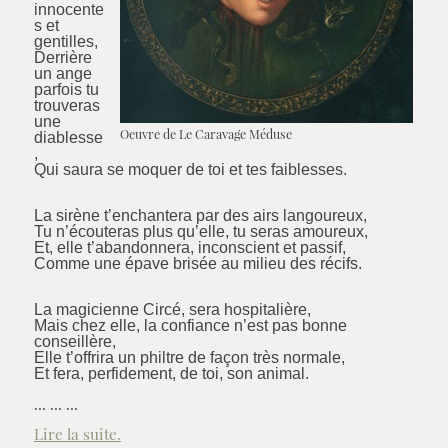
innocente
s et
gentilles,
Derrière
un ange
parfois tu
trouveras
une
Oeuvre de Le Caravage Méduse
diablesse
,
Qui saura se moquer de toi et tes faiblesses.
La sirène t’enchantera par des airs langoureux,
Tu n’écouteras plus qu’elle, tu seras amoureux,
Et, elle t’abandonnera, inconscient et passif,
Comme une épave brisée au milieu des récifs.
La magicienne Circé, sera hospitalière,
Mais chez elle, la confiance n’est pas bonne
conseillère,
Elle t’offrira un philtre de façon très normale,
Et fera, perfidement, de toi, son animal.
... ... ...
Lire la suite.