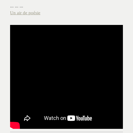
... ... ...
Un air de poésie