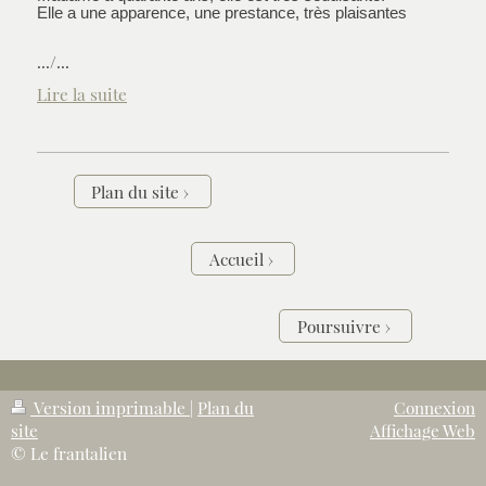
Elle a une apparence, une prestance, très plaisantes
.../...
Lire la suite
Plan du site
Accueil
Poursuivre
Version imprimable
|
Plan du
Connexion
site
Affichage Web
© Le frantalien