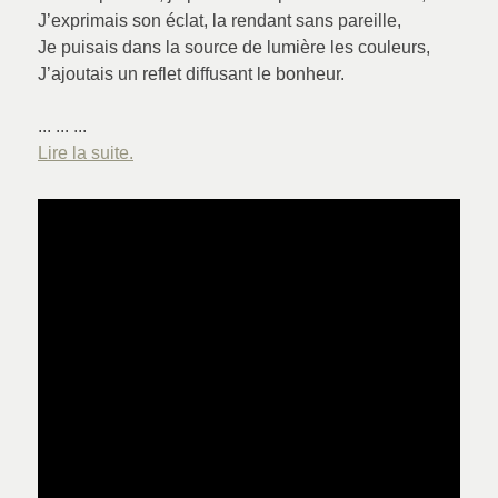
J’exprimais son éclat, la rendant sans pareille,
Je puisais dans la source de lumière les couleurs,
J’ajoutais un reflet diffusant
le bonheur.
... ... ...
Lire la suite.